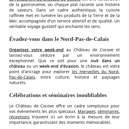
de la gastronomie, où chaque plat raconte une histoire
de saveurs. Dans un cadre authentique, la cuisine
raffinée met en lumière les produits de la Terre et de la
Mer, accompagnée d'un service attentif et de qualité. Un
véritable voyage gustatif qui enchante les sens.
Évadez-vous dans le Nord-Pas-de-Calais
HÔTEL
CHAMBRES
Organisez votre week-end
au Château de Cocove et
laissez-vous séduire par un environnement
CHAMBRES
exceptionnel. Que ce soit pour une
nuit dans un
PAVILLONS
château
ou un
week-end d'évasion
, le château est votre
point d'ancrage pour explorer
les merveilles du Nord-
RESTAURANT
Pas-de-Calais
, entre culture, histoire et paysages
naturels.
RESTAURANT
CAVE À VIN
Célébrations et séminaires inoubliables
SÉMINAIRE
Le Château de Cocove offre un cadre somptueux pour
vos événements les plus spéciaux.
Mariages
,
séminaires
,
RÉCEPTIONS
réceptions
trouvent ici un écrin à la mesure de leur
TOURISME
importance, garantissant des moments mémorables.