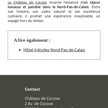
GALERIE PHOTOS
Le Château de Cocove
incarne l'essence d'
un séjour
luxueux et paisible dans le Nord-Pas-de-Calais
. Entre
OFFRES
son histoire, son cadre naturel et son excellence
ACCÈS
culinaire, il promet une expérience inoubliable, un
voyage hors du temps.
RECRUTEMENT
ACCÈS
A lire également :
BOUTIQUE CADEAU
Téléphone :
+33 3 21 82 68 29
Hôtel 4 étoiles Nord-Pas-de-Calais
Mail :
contact@chateaudecocove.com
Contact
Château de Cocove
2 Av. de Cocove