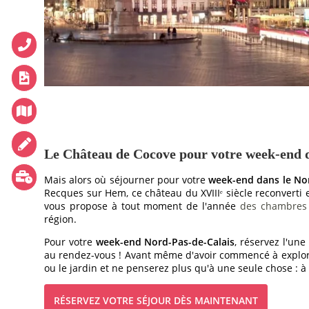
RESTAURANT
RESTAURANT
CAVE À VIN
SÉMINAIRE
RÉCEPTIONS
TOURISME
GALERIE PHOTOS
OFFRES
Le Château de Cocove pour votre week-end d
ACCÈS
Mais alors où séjourner pour votre
week-end dans le Nor
RECRUTEMENT
Recques sur Hem, ce château du XVIIIᵉ siècle reconverti e
vous propose à tout moment de l'année
des chambres
ACCÈS
région.
BOUTIQUE CADEAU
Pour votre
week-end Nord-Pas-de-Calais
, réservez l'u
au rendez-vous ! Avant même d'avoir commencé à explorer
Téléphone :
+33 3 21 82 68 29
ou le jardin et ne penserez plus qu'à une seule chose : à 
Mail :
contact@chateaudecocove.com
RÉSERVEZ VOTRE SÉJOUR DÈS MAINTENANT