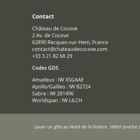
Contact
Château de Cocove
2 Av. de Cocove
62890 Recques-sur-Hem, France
contact@chateaudecocove.com
+33 3 21 82 68 29
Codes GDS
Amadeus : IW XSGAAE
Apollo/Galileo : IW B2724
Sabre : IW 281496
Worldspan : IW LILCH
Louer un gîte au Nord de la France
Hôtel proche d