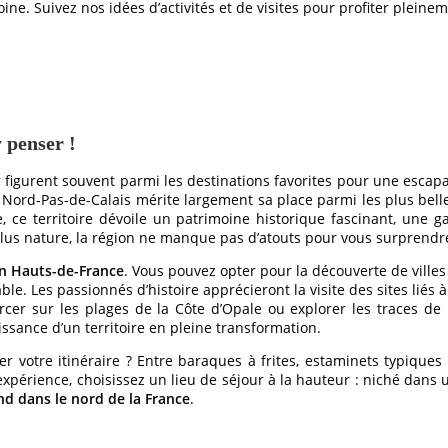
ine. Suivez nos idées d’activités et de visites pour profiter pleine
 penser !
ur figurent souvent parmi les destinations favorites pour une esc
 Nord-Pas-de-Calais mérite largement sa place parmi les plus bell
se, ce territoire dévoile un patrimoine historique fascinant, un
us nature, la région ne manque pas d’atouts pour vous surprendr
n Hauts-de-France
. Vous pouvez opter pour la découverte de ville
ble. Les passionnés d’histoire apprécieront la visite des sites liés
r sur les plages de la Côte d’Opale ou explorer les traces de l’
ssance d’un territoire en pleine transformation.
 votre itinéraire ? Entre baraques à frites, estaminets typiques 
expérience, choisissez un lieu de séjour à la hauteur : niché dans 
d dans le nord de la France
.