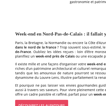
gastronomie et patrimo
Week-end en Nord-Pas-de-Calais : il fallait y
Paris, la Bretagne, la Normandie ou encore la Côte d’Az
dans le nord de la France
? Trop souvent sous-estimé, le
de-France
. Oubliez les idées reçues : loin d’être moro
planifiiez un
week-end près de Calais
ou une escapade pl
Il existe mille et une façons d’organiser votre
week-end e
riches d’un patrimoine architectural et culturel remarqua
tandis que les amoureux de nature pourront se ressource
dynamisme du Louvre-Lens, illustre parfaitement la renai
Et pourquoi ne pas laisser vos envies gourmandes guider
aussi à travers ses saveurs. Pour vivre pleinement cette 
offre un cadre paisible et raffiné, parfait pour un
week-en
DÉCOUVREZ LES ALENTOURS