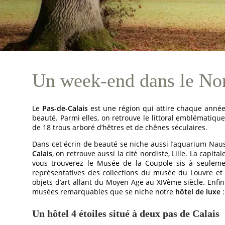
Un week-end dans le Nor
Le
Pas-de-Calais
est une région qui attire chaque année
beauté. Parmi elles, on retrouve le littoral emblématiq
de 18 trous arboré d’hêtres et de chênes séculaires.
Dans cet écrin de beauté se niche aussi l’aquarium Naus
HÔTEL
Calais
, on retrouve aussi la cité nordiste, Lille. La capi
CHAMBRES
vous trouverez le Musée de la Coupole sis à seuleme
représentatives des collections du musée du Louvre et 
CHAMBRES
objets d’art allant du Moyen Age au XIVème siècle. Enfin 
PAVILLONS
musées remarquables que se niche notre
hôtel de luxe
RESTAURANT
Un hôtel 4 étoiles situé à deux pas de Calais
RESTAURANT