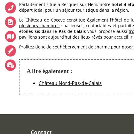
Parfaitement situé à Recques-sur-Hem, notre
hôtel 4 éto
CAVE À VIN
départ idéal pour un séjour touristique dans la région.
SÉMINAIRE
Le Château de Cocove constitue également l’hôtel de l
plusieurs chambres
spacieuses, confortables et parfait
RÉCEPTIONS
étoiles sis dans le Pas-de-Calais
vous propose aussi
tr
TOURISME
pavillons sont aujourd’hui des lieux rêvés pour accueillir f
GALERIE PHOTOS
Profitez donc de cet hébergement de charme pour poser v
OFFRES
ACCÈS
A lire également :
RECRUTEMENT
ACCÈS
Château Nord-Pas-de-Calais
BOUTIQUE CADEAU
Téléphone :
+33 3 21 82 68 29
Mail :
contact@chateaudecocove.com
Contact