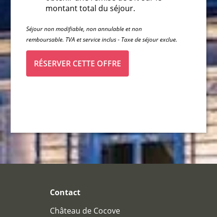
montant total du séjour.
Séjour non modifiable, non annulable et non
remboursable. TVA et service inclus - Taxe de séjour exclue.
RÉSERVER CETTE OFFRE
HÔTEL
CHAMBRES
CHAMBRES
PAVILLONS
RESTAURANT
Contact
RESTAURANT
CAVE À VIN
Château de Cocove