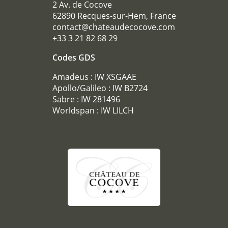
2 Av. de Cocove
SÉMINAIRE
62890 Recques-sur-Hem, France
RÉCEPTIONS
contact@chateaudecocove.com
+33 3 21 82 68 29
TOURISME
GALERIE PHOTOS
Codes GDS
OFFRES
Amadeus : IW XSGAAE
ACCÈS
Apollo/Galileo : IW B2724
Sabre : IW 281496
RECRUTEMENT
Worldspan : IW LILCH
ACCÈS
BOUTIQUE CADEAU
Téléphone :
+33 3 21 82 68 29
Mail :
contact@chateaudecocove.com