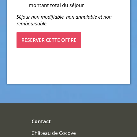
montant total du séjour
Séjour non modifiable, non annulable et non
remboursable.
RÉSERVER CETTE OFFRE
HÔTEL
CHAMBRES
CHAMBRES
PAVILLONS
RESTAURANT
Contact
RESTAURANT
CAVE À VIN
Château de Cocove