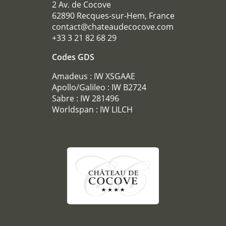
2 Av. de Cocove
SÉMINAIRE
62890 Recques-sur-Hem, France
RÉCEPTIONS
contact@chateaudecocove.com
+33 3 21 82 68 29
TOURISME
GALERIE PHOTOS
Codes GDS
OFFRES
Amadeus : IW XSGAAE
ACCÈS
Apollo/Galileo : IW B2724
Sabre : IW 281496
RECRUTEMENT
Worldspan : IW LILCH
ACCÈS
BOUTIQUE CADEAU
Téléphone :
+33 3 21 82 68 29
Mail :
contact@chateaudecocove.com