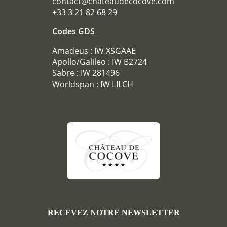
contact@chateaudecocove.com
RÉCEPTIONS
+33 3 21 82 68 29
TOURISME
Codes GDS
GALERIE PHOTOS
Amadeus : IW XSGAAE
OFFRES
Apollo/Galileo : IW B2724
Sabre : IW 281496
ACCÈS
Worldspan : IW LILCH
RECRUTEMENT
ACCÈS
BOUTIQUE CADEAU
Téléphone :
+33 3 21 82 68 29
Mail :
contact@chateaudecocove.com
RECEVEZ NOTRE NEWSLETTER