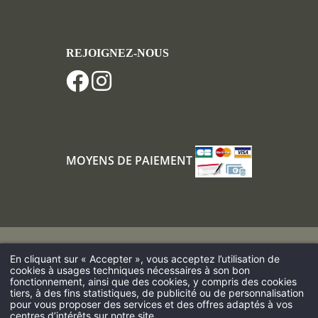
REJOIGNEZ-NOUS
MOYENS DE PAIEMENT
Louer un gîte au Nord de la France
En cliquant sur « Accepter », vous acceptez l’utilisation de
cookies à usages techniques nécessaires à son bon
Hôtel proche de Calais et de l’Eurotunnel
fonctionnement, ainsi que des cookies, y compris des cookies
Hôtel dans le nord de la France
Week-end Nord-Pas-de-Calais
tiers, à des fins statistiques, de publicité ou de personnalisation
Hôtel Nord-Pas-de-Calais
pour vous proposer des services et des offres adaptés à vos
centres d’intérêts sur notre site.