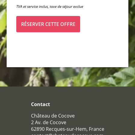
TVA et service inclus, taxe de séjour exclue
RÉSERVER CETTE OFFRE
HÔTEL
CHAMBRES
CHAMBRES
PAVILLONS
RESTAURANT
Contact
RESTAURANT
Château de Cocove
CAVE À VIN
2 Av. de Cocove
62890 Recques-sur-Hem, France
SÉMINAIRE